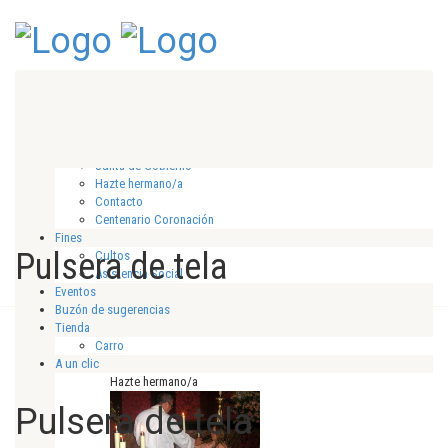
Inicio
Hermandad
Historia
Director espiritual
Junta de Gobierno
Hazte hermano/a
Contacto
Centenario Coronación
Fines
Pulsera de tela
Cultos
Asistencia Social
Eventos
Buzón de sugerencias
Tienda
Carro
A un clic
Hazte hermano/a
Pulsera de tela