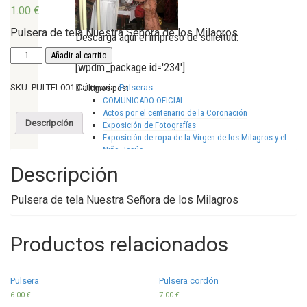
1.00
€
Pulsera de tela Nuestra Señora de los Milagros
Descarga aquí el impreso de solicitud:
Pulsera
Añadir al carrito
de
[wpdm_package id='234']
tela
SKU:
PULTEL001
Categoría:
Pulseras
Últimos post
cantidad
COMUNICADO OFICIAL
Actos por el centenario de la Coronación
Descripción
Exposición de Fotografías
Exposición de ropa de la Virgen de los Milagros y el
Niño Jesús
Exposición de Orfebrería
Descripción
Nuestras redes sociales
GALERÍA FOTOGRÁFICA
Pulsera de tela Nuestra Señora de los Milagros
Productos relacionados
Pulsera
Pulsera cordón
6.00
€
7.00
€