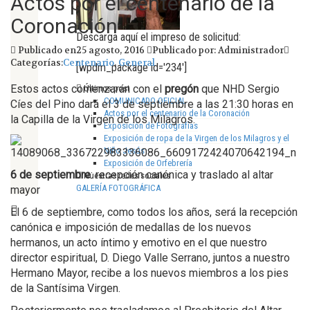
Actos por el centenario de la
Coronación
Descarga aquí el impreso de solicitud:
Publicado en25 agosto, 2016
Publicado por: Administrador
Categorías:
Centenario
,
General
[wpdm_package id='234']
Estos actos comenzarán con el
pregón
que NHD Sergio
Últimos post
COMUNICADO OFICIAL
Cíes del Pino dará el 3 de septiembre a las 21:30 horas en
Actos por el centenario de la Coronación
la Capilla de la Virgen de los Milagros.
Exposición de Fotografías
Exposición de ropa de la Virgen de los Milagros y el
Niño Jesús
Exposición de Orfebrería
6 de septiembre
: recepción canónica y traslado al altar
Nuestras redes sociales
GALERÍA FOTOGRÁFICA
mayor
El 6 de septiembre, como todos los años, será la recepción
canónica e imposición de medallas de los nuevos
hermanos, un acto íntimo y emotivo en el que nuestro
director espiritual, D. Diego Valle Serrano, juntos a nuestro
Hermano Mayor, recibe a los nuevos miembros a los pies
de la Santísima Virgen.