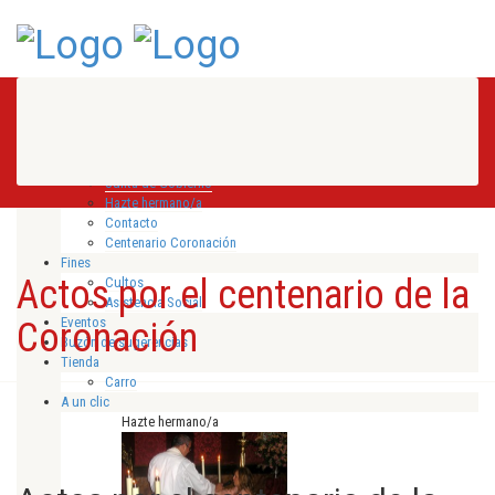
Inicio
Hermandad
Historia
Director espiritual
Junta de Gobierno
Hazte hermano/a
Contacto
Centenario Coronación
Fines
Actos por el centenario de la
Cultos
Asistencia Social
Eventos
Coronación
Buzón de sugerencias
Tienda
Carro
A un clic
Hazte hermano/a