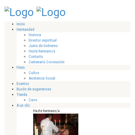
Inicio
Hermandad
Historia
Director espiritual
Junta de Gobierno
Hazte hermano/a
Contacto
Centenario Coronación
Fines
Cultos
Asistencia Social
Eventos
Buzón de sugerencias
Tienda
Carro
A un clic
Hazte hermano/a