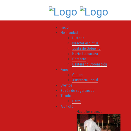
Inicio
Hermandad
Historia
Director espiritual
Junta de Gobierno
Hazte hermano/a
Contacto
Centenario Coronación
Fines
Cultos
Asistencia Social
Eventos
Buzón de sugerencias
Tienda
Carro
A un clic
Hazte hermano/a