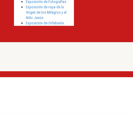
Exposición de Fotografías
Exposición de ropa de la
Virgen de los Milagros y el
Niño Jesús
Exposición de Orfebrería