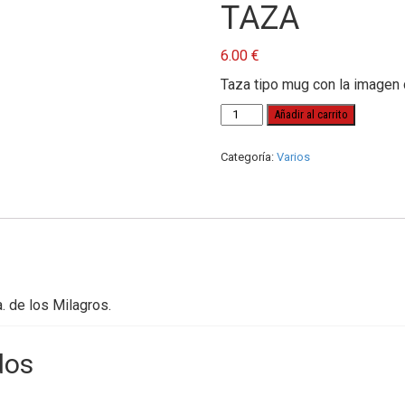
TAZA
6.00
€
Taza tipo mug con la imagen d
TAZA
Añadir al carrito
cantidad
Categoría:
Varios
. de los Milagros.
dos