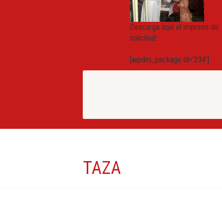
Descarga aquí el impreso de
solicitud:
[wpdm_package id='234']
TAZA