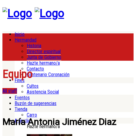
Inicio
Hermandad
Historia
Director espiritual
Junta de Gobierno
Hazte hermano/a
Contacto
Equipo
Centenario Coronación
Fines
Cultos
All staff
Asistencia Social
Eventos
Buzón de sugerencias
Tienda
Carro
María Antonia Jiménez Diaz
A un clic
Hazte hermano/a