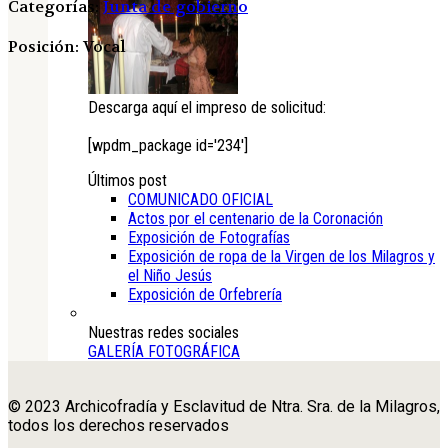
Categorías:
Junta de gobierno
Posición: Vocal
Descarga aquí el impreso de solicitud:
[wpdm_package id='234']
Últimos post
COMUNICADO OFICIAL
Actos por el centenario de la Coronación
Exposición de Fotografías
Exposición de ropa de la Virgen de los Milagros y
el Niño Jesús
Exposición de Orfebrería
Nuestras redes sociales
GALERÍA FOTOGRÁFICA
© 2023 Archicofradía y Esclavitud de Ntra. Sra. de la Milagros,
todos los derechos reservados