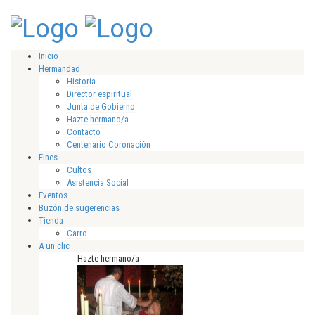
Inicio
Hermandad
Historia
Director espiritual
Junta de Gobierno
Hazte hermano/a
Contacto
Centenario Coronación
Fines
Cultos
Asistencia Social
Eventos
Buzón de sugerencias
Tienda
Carro
A un clic
Hazte hermano/a