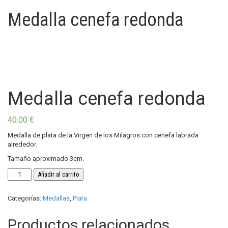
Medalla cenefa redonda
Medalla cenefa redonda
40.00
€
Medalla de plata de la Virgen de los Milagros con cenefa labrada
alrededor.
Tamaño aproximado 3cm.
Medalla
Añadir al carrito
cenefa
redonda
Categorías:
Medallas
,
Plata
cantidad
Productos relacionados