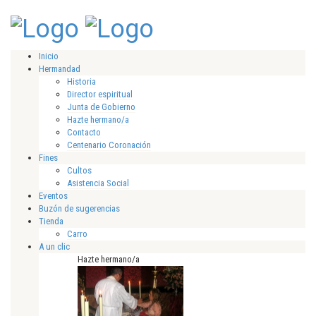
Inicio
Hermandad
Historia
Director espiritual
Junta de Gobierno
Hazte hermano/a
Contacto
Centenario Coronación
Fines
Cultos
Asistencia Social
Eventos
Buzón de sugerencias
Tienda
Carro
A un clic
Hazte hermano/a