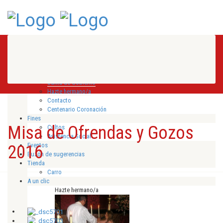
Inicio
Hermandad
Historia
Director espiritual
Junta de Gobierno
Hazte hermano/a
Contacto
Centenario Coronación
Fines
Misa de Ofrendas y Gozos
Cultos
Asistencia Social
Eventos
2016
Buzón de sugerencias
Tienda
Carro
A un clic
Hazte hermano/a