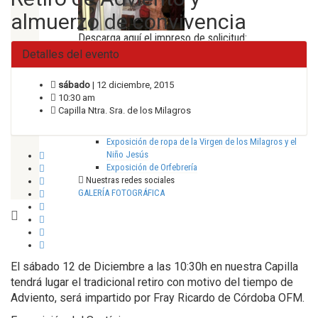
almuerzo de convivencia
Descarga aquí el impreso de solicitud:
Detalles del evento
[wpdm_package id='234']
sábado
| 12 diciembre, 2015
Últimos post
10:30 am
COMUNICADO OFICIAL
Capilla Ntra. Sra. de los Milagros
Actos por el centenario de la Coronación
Exposición de Fotografías
Exposición de ropa de la Virgen de los Milagros y el
Niño Jesús
Exposición de Orfebrería
Nuestras redes sociales
GALERÍA FOTOGRÁFICA
El sábado 12 de Diciembre a las 10:30h en nuestra Capilla
tendrá lugar el tradicional retiro con motivo del tiempo de
Adviento, será impartido por Fray Ricardo de Córdoba OFM.