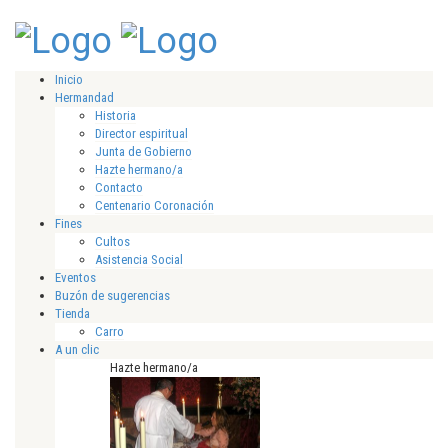
Inicio
Hermandad
Historia
Director espiritual
Junta de Gobierno
Hazte hermano/a
Contacto
Centenario Coronación
Fines
Cultos
Asistencia Social
Eventos
Buzón de sugerencias
Tienda
Carro
A un clic
Hazte hermano/a