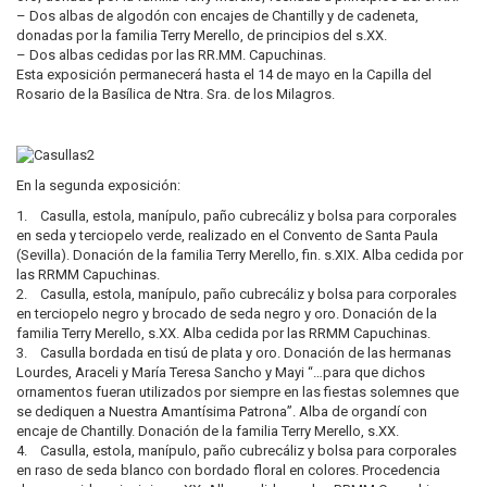
– Dos albas de algodón con encajes de Chantilly y de cadeneta,
donadas por la familia Terry Merello, de principios del s.XX.
– Dos albas cedidas por las RR.MM. Capuchinas.
Esta exposición permanecerá hasta el 14 de mayo en la Capilla del
Rosario de la Basílica de Ntra. Sra. de los Milagros.
En la segunda exposición:
1. Casulla, estola, manípulo, paño cubrecáliz y bolsa para corporales
en seda y terciopelo verde, realizado en el Convento de Santa Paula
(Sevilla). Donación de la familia Terry Merello, fin. s.XIX. Alba cedida por
las RRMM Capuchinas.
2. Casulla, estola, manípulo, paño cubrecáliz y bolsa para corporales
en terciopelo negro y brocado de seda negro y oro. Donación de la
familia Terry Merello, s.XX. Alba cedida por las RRMM Capuchinas.
3. Casulla bordada en tisú de plata y oro. Donación de las hermanas
Lourdes, Araceli y María Teresa Sancho y Mayi “…para que dichos
ornamentos fueran utilizados por siempre en las fiestas solemnes que
se dediquen a Nuestra Amantísima Patrona”. Alba de organdí con
encaje de Chantilly. Donación de la familia Terry Merello, s.XX.
4. Casulla, estola, manípulo, paño cubrecáliz y bolsa para corporales
en raso de seda blanco con bordado floral en colores. Procedencia