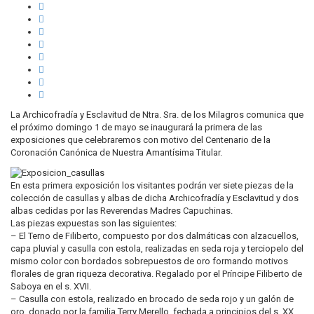
La Archicofradía y Esclavitud de Ntra. Sra. de los Milagros comunica que
el próximo domingo 1 de mayo se inaugurará la primera de las
exposiciones que celebraremos con motivo del Centenario de la
Coronación Canónica de Nuestra Amantísima Titular.
En esta primera exposición los visitantes podrán ver siete piezas de la
colección de casullas y albas de dicha Archicofradía y Esclavitud y dos
albas cedidas por las Reverendas Madres Capuchinas.
Las piezas expuestas son las siguientes:
– El Terno de Filiberto, compuesto por dos dalmáticas con alzacuellos,
capa pluvial y casulla con estola, realizadas en seda roja y terciopelo del
mismo color con bordados sobrepuestos de oro formando motivos
florales de gran riqueza decorativa. Regalado por el Príncipe Filiberto de
Saboya en el s. XVII.
– Casulla con estola, realizado en brocado de seda rojo y un galón de
oro, donado por la familia Terry Merello, fechada a principios del s. XX.